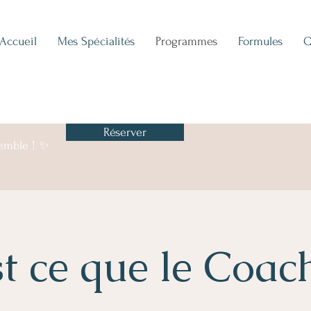
Accueil
Mes Spécialités
Programmes
Formules
Q
Réserver
semble ! ✨
t ce que le Coac