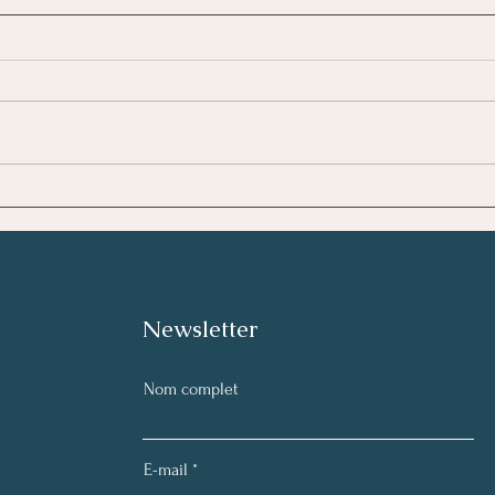
✨ (Re)trouver son identité
🚀 B
au-delà des rôles ✨
trav
cons
ateli
Newsletter
Nom complet
E-mail