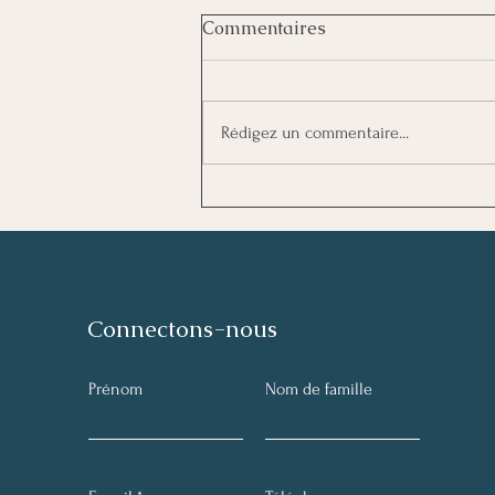
📢Lancement de Pause
Commentaires
Parentale
La parentalité est une aventure
magnifique, mais aussi semée de
Rédigez un commentaire...
doutes et de défis. Face aux
questions du quotidien, il est
parfois...
Connectons-nous
Prénom
Nom de famille