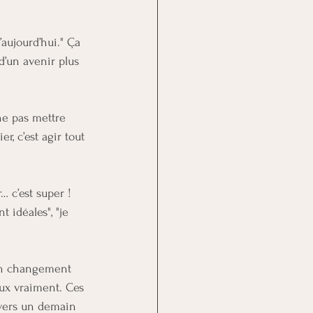
aujourd’hui." Ça 
’un avenir plus 
ne pas mettre 
r, c’est agir tout 
… c’est super ! 
 idéales", "je 
Un changement 
eux vraiment. Ces 
 vers un demain 