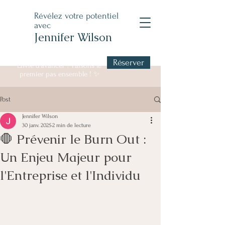
Révélez votre potentiel
avec
Jennifer Wilson
Réserver
Envie d’avancer ? Faisons le
premier pas ensemble ! ✨
Post
Jennifer Wilson
30 janv. 2025
2 min de lecture
🛑 Prévenir le Burn Out :
Un Enjeu Majeur pour
l'Entreprise et l'Individu